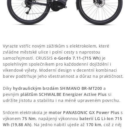
KROSOVÁ
NOSIČE KOL
ODRÁŽEDLA A KOLOBĚŽKY
PŘÍSLUŠENSTVÍ
Vyrazte vstříc novým zážitkům s elektrokolem, které
zvládne městské ulice i polní cesty s naprostou
samozřejmostí. CRUSSIS
e-Gordo 7.11-(715 Wh)
je
NOVINKY
spolehlivým společníkem pro každodenní dojíždění i
víkendové výlety. Moderní design v decentní kombinaci
KONTAKT
barev podtrhuje jeho všestrannost a důraz na praktičnost.
Díky
hydraulickým brzdám SHIMANO BR-MT200
a
OBCHODNÍ PODMÍNKY
pevným
plášťům SCHWALBE Energizer Active Plus
si
udržíte jistotu a stabilitu i na méně upraveném povrchu.
E-SHOP
Srdcem elektrokola je
motor PANASONIC GX Power Plus
s
výkonem
75 Nm
, napájený výkonnou
baterií LG Li-Ion 715
ZNAČKY
Wh (19,88 Ah)
. Na jedno nabití ujede až
170 km
, což z něj