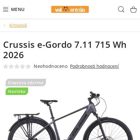
Přejít
Hled
na
obsah
Krosová
AKCE
Crussis e-Gordo 7.11 715 Wh
HORSKÁ KOLA
2026
GRAVEL KOLA
Neohodnoceno
Podrobnosti hodnocení
DĚTSKÁ KOLA
Doprava zdarma
Novinka
BMX
MĚSTSKÁ KOLA
ELEKTROKOLA