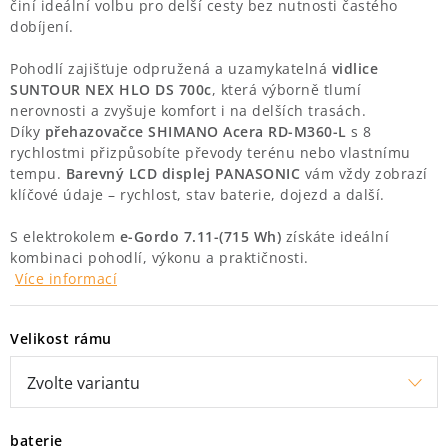
činí ideální volbu pro delší cesty bez nutnosti častého
dobíjení.
O nás
Proč kolo od nás
Možnosti dopravy
Půjčovna historických kol
Pohodlí zajišťuje odpružená a uzamykatelná
vidlice
SUNTOUR NEX HLO DS 700c
, která výborně tlumí
nerovnosti a zvyšuje komfort i na delších trasách.
Díky
přehazovačce SHIMANO Acera RD-M360-L
s 8
rychlostmi přizpůsobíte převody terénu nebo vlastnímu
tempu.
Barevný LCD displej PANASONIC
vám vždy zobrazí
klíčové údaje – rychlost, stav baterie, dojezd a další.
S elektrokolem
e-Gordo 7.11-(715 Wh)
získáte ideální
kombinaci pohodlí, výkonu a praktičnosti.
Více informací
Velikost rámu
baterie