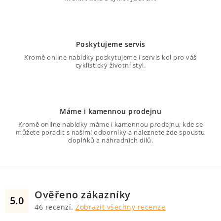
c
í
p
r
Poskytujeme servis
v
Kromě online nabídky poskytujeme i servis kol pro váš
k
cyklistický životní styl.
y
v
ý
Máme i kamennou prodejnu
p
Kromě online nabídky máme i kamennou prodejnu, kde se
i
můžete poradit s našimi odborníky a naleznete zde spoustu
s
doplňků a náhradních dílů.
u
Ověřeno zákazníky
5.0
46
recenzí.
Zobrazit všechny recenze