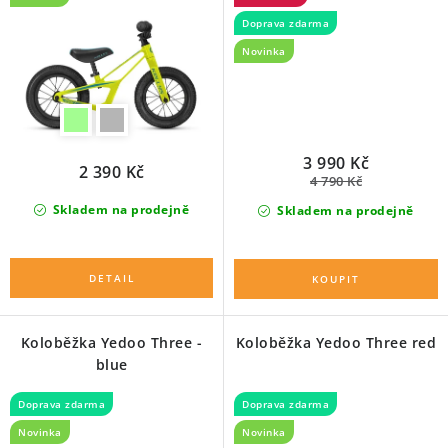
Doprava zdarma
O nás
Proč kolo od nás
Možnosti dopravy
Novinka
Půjčovna historických kol
3 990 Kč
2 390 Kč
4 790 Kč
Skladem na prodejně
Skladem na prodejně
Koloběžka Yedoo Three -
Koloběžka Yedoo Three red
blue
Doprava zdarma
Doprava zdarma
Novinka
Novinka