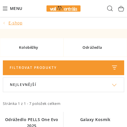
Přejít
Hled
na
obsah
E-shop
AKCE
HORSKÁ KOLA
Koloběžky
Odrážedla
GRAVEL KOLA
FILTROVAT PRODUKTY
DĚTSKÁ KOLA
V
Ř
BMX
NEJLEVNĚJŠÍ
ý
a
p
z
MĚSTSKÁ KOLA
i
e
Stránka
1
z
1
-
7
položek celkem
s
n
ELEKTROKOLA
p
í
Odrážedlo PELLS One Evo
Galaxy Kosmík
2025