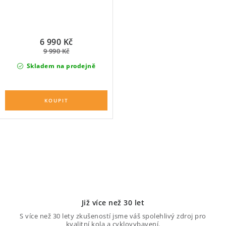
6 990 Kč
9 990 Kč
Skladem na prodejně
O
v
l
á
d
Již více než 30 let
a
S více než 30 lety zkušeností jsme váš spolehlivý zdroj pro
kvalitní kola a cyklovybavení.