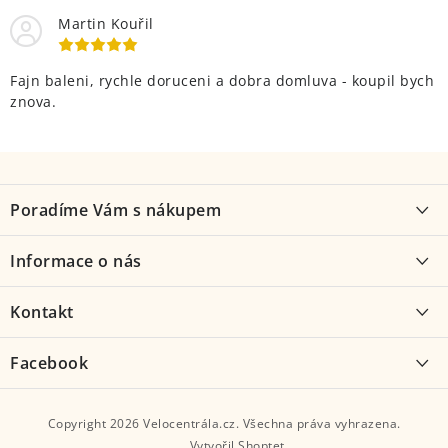
Martin Kouřil
Fajn baleni, rychle doruceni a dobra domluva - koupil bych
znova.
Z
á
Poradíme Vám s nákupem
p
a
Proč kolo od nás
Informace o nás
t
Jak vybrat kolo
í
O nás
Kontakt
Možnosti dopravy
Kontakt
Velocentrála
Facebook
Obchodní podmínky
Služby
Hostovlice 116, 285 62
Podmínky ochrany osobních údajů
Servis
Copyright 2026
Velocentrála.cz
. Všechna práva vyhrazena.
Zavolejte nám:
Podmínky nákupu na splátky Essox
Vytvořil Shoptet