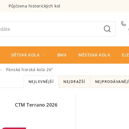
Půjčovna historických kol
DĚTSKÁ KOLA
BMX
MĚSTSKÁ KOLA
EL
Pánská horská kola 26"
Ř
NEJLEVNĚJŠÍ
NEJDRAŽŠÍ
NEJPRODÁVANĚJ
a
z
V
CTM Terrano 2026
e
ý
n
p