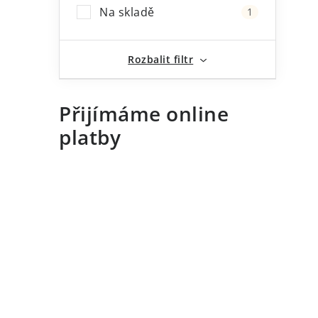
Na skladě
1
i
Rozbalit filtr
Přijímáme online
platby