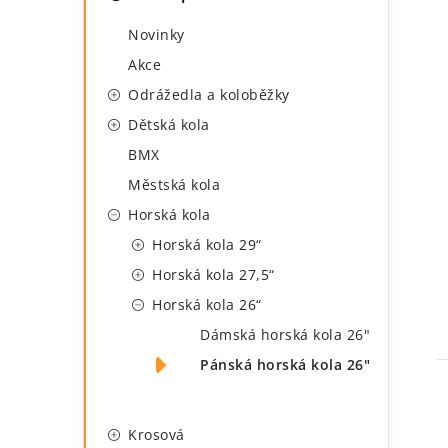
a
o
i
Novinky
t
s
Akce
e
t
Odrážedla a koloběžky
g
r
Dětská kola
o
BMX
a
r
Městská kola
n
i
Horská kola
e
n
Horská kola 29“
í
Horská kola 27,5“
Horská kola 26“
p
Dámská horská kola 26"
a
Pánská horská kola 26"
n
e
Krosová