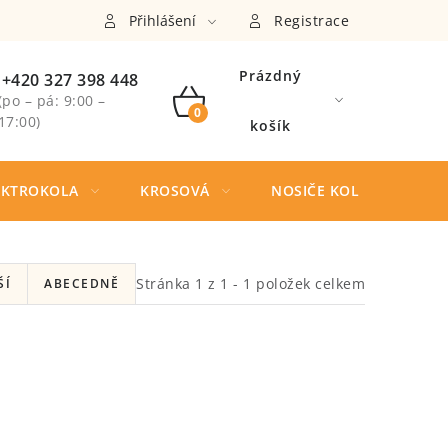
Přihlášení
Registrace
Prázdný
+420 327 398 448
(po – pá: 9:00 –
NÁKUPNÍ
17:00)
košík
KOŠÍK
EKTROKOLA
KROSOVÁ
NOSIČE KOL
ODRÁŽ
Stránka
1
z
1
-
1
položek celkem
ŠÍ
ABECEDNĚ