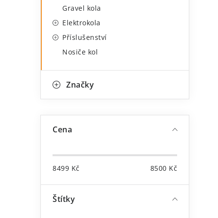
l
Gravel kola
Elektrokola
l
Příslušenství
Nosiče kol
Značky
í
Cena
8499
Kč
8500
Kč
Štítky