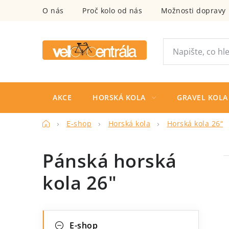
Přejít
O nás
Proč kolo od nás
Možnosti dopravy
na
obsah
AKCE
HORSKÁ KOLA
GRAVEL KOLA
Domů
E-shop
Horská kola
Horská kola 26“
Pánská horská
kola 26"
P
K
Přeskočit
E-shop
kategorie