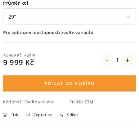
Průměr kol
O nás
Proč kolo od nás
Možnosti dopravy
Půjčovna historických kol
12 499 Kč
–20 %
9 999 Kč
Měrná cena:
PŘIDAT DO KOŠÍKU
Kód zboží:
Zvolte variantu
Značka:
CTM
Tisk
Zeptat se
Sdílet