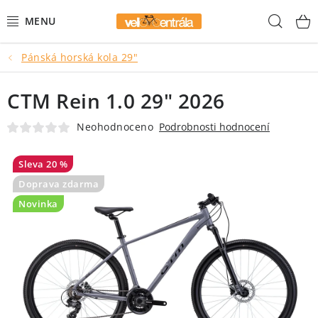
Přejít
Hled
na
obsah
Pánská horská kola 29"
AKCE
CTM Rein 1.0 29" 2026
HORSKÁ KOLA
Neohodnoceno
Podrobnosti hodnocení
GRAVEL KOLA
20 %
DĚTSKÁ KOLA
Doprava zdarma
Novinka
BMX
MĚSTSKÁ KOLA
ELEKTROKOLA