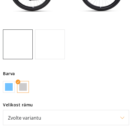
KROSOVÁ
NOSIČE KOL
ODRÁŽEDLA A KOLOBĚŽKY
PŘÍSLUŠENSTVÍ
NOVINKY
Barva
KONTAKT
OBCHODNÍ PODMÍNKY
Velikost rámu
E-SHOP
ZNAČKY