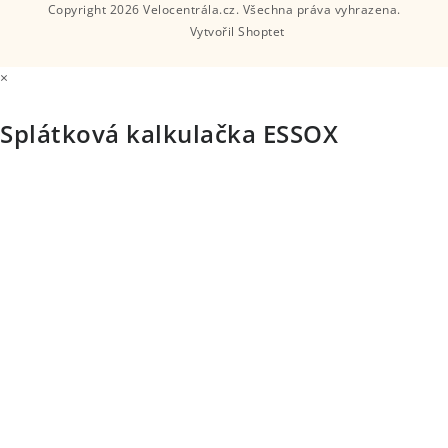
Copyright 2026
Velocentrála.cz
. Všechna práva vyhrazena.
Zavolejte nám:
Podmínky nákupu na splátky Essox
Vytvořil Shoptet
Výkup kol protiúčtem
+420 327 398 448
×
E-mail:
Splátková kalkulačka ESSOX
info@velocentrala.cz