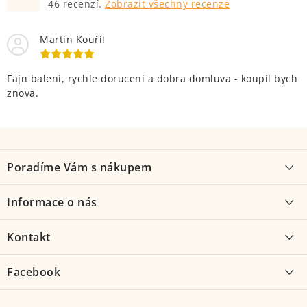
46
recenzí.
Zobrazit všechny recenze
Martin Kouřil
Fajn baleni, rychle doruceni a dobra domluva - koupil bych
znova.
Z
á
Poradíme Vám s nákupem
p
a
Proč kolo od nás
Informace o nás
t
Jak vybrat kolo
í
O nás
Kontakt
Možnosti dopravy
Kontakt
Velocentrála
Facebook
Obchodní podmínky
Služby
Hostovlice 116, 285 62
Podmínky ochrany osobních údajů
Servis