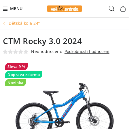
Přejít
Hled
na
obsah
Dětská kola 24“
AKCE
CTM Rocky 3.0 2024
HORSKÁ KOLA
Neohodnoceno
Podrobnosti hodnocení
GRAVEL KOLA
9 %
DĚTSKÁ KOLA
Doprava zdarma
Novinka
BMX
MĚSTSKÁ KOLA
ELEKTROKOLA