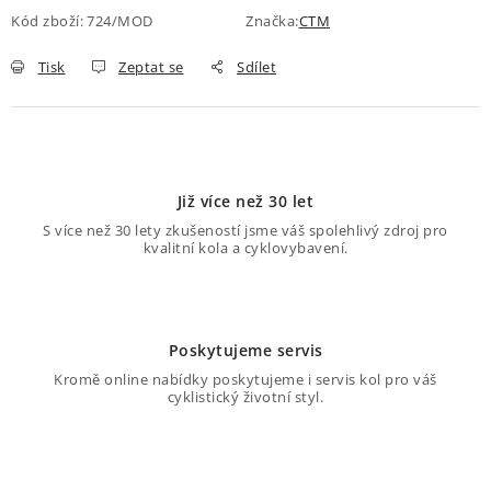
Kód zboží:
724/MOD
Značka:
CTM
O nás
Proč kolo od nás
Možnosti dopravy
Půjčovna historických kol
Tisk
Zeptat se
Sdílet
Již více než 30 let
S více než 30 lety zkušeností jsme váš spolehlivý zdroj pro
kvalitní kola a cyklovybavení.
Poskytujeme servis
Kromě online nabídky poskytujeme i servis kol pro váš
cyklistický životní styl.