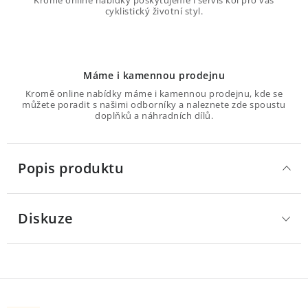
Kromě online nabídky poskytujeme i servis kol pro váš
cyklistický životní styl.
Máme i kamennou prodejnu
Kromě online nabídky máme i kamennou prodejnu, kde se
můžete poradit s našimi odborníky a naleznete zde spoustu
doplňků a náhradních dílů.
Popis produktu
Diskuze