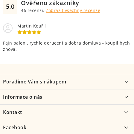
Ověřeno zákazníky
5.0
46
recenzí.
Zobrazit všechny recenze
Martin Kouřil
Fajn baleni, rychle doruceni a dobra domluva - koupil bych
znova.
Z
á
Poradíme Vám s nákupem
p
a
Proč kolo od nás
Informace o nás
t
Jak vybrat kolo
í
O nás
Kontakt
Možnosti dopravy
Kontakt
Velocentrála
Facebook
Obchodní podmínky
Služby