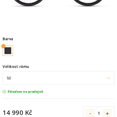
KROSOVÁ
NOSIČE KOL
ODRÁŽEDLA A KOLOBĚŽKY
Barva
PŘÍSLUŠENSTVÍ
NOVINKY
Velikost rámu
KONTAKT
OBCHODNÍ PODMÍNKY
Skladem na prodejně
E-SHOP
ZNAČKY
14 990 Kč