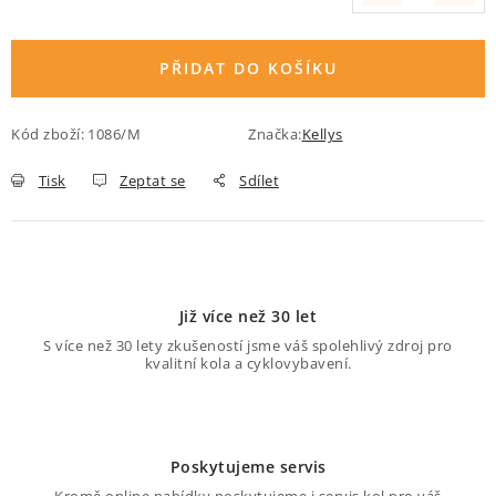
Měrná cena:
O nás
Proč kolo od nás
Možnosti dopravy
Půjčovna historických kol
PŘIDAT DO KOŠÍKU
Kód zboží:
1086/M
Značka:
Kellys
Tisk
Zeptat se
Sdílet
Již více než 30 let
S více než 30 lety zkušeností jsme váš spolehlivý zdroj pro
kvalitní kola a cyklovybavení.
Poskytujeme servis