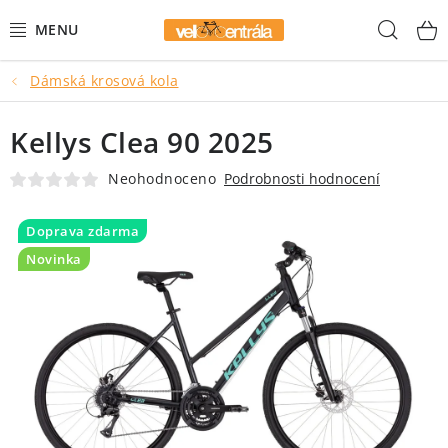
Přejít
Hled
na
obsah
Dámská krosová kola
AKCE
Kellys Clea 90 2025
HORSKÁ KOLA
Neohodnoceno
Podrobnosti hodnocení
GRAVEL KOLA
Doprava zdarma
DĚTSKÁ KOLA
Novinka
BMX
MĚSTSKÁ KOLA
ELEKTROKOLA