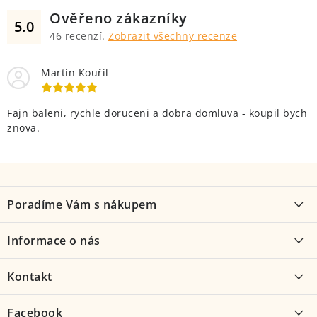
Ověřeno zákazníky
5.0
46
recenzí.
Zobrazit všechny recenze
Martin Kouřil
Fajn baleni, rychle doruceni a dobra domluva - koupil bych
znova.
Z
á
Poradíme Vám s nákupem
p
a
Proč kolo od nás
Informace o nás
t
Jak vybrat kolo
í
O nás
Kontakt
Možnosti dopravy
Kontakt
Velocentrála
Facebook
Obchodní podmínky