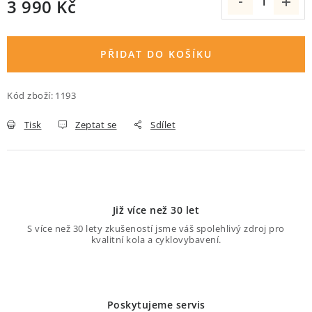
3 990 Kč
O nás
Proč kolo od nás
Možnosti dopravy
Měrná cena:
Půjčovna historických kol
PŘIDAT DO KOŠÍKU
Kód zboží:
1193
Tisk
Zeptat se
Sdílet
Již více než 30 let
S více než 30 lety zkušeností jsme váš spolehlivý zdroj pro
kvalitní kola a cyklovybavení.
Poskytujeme servis