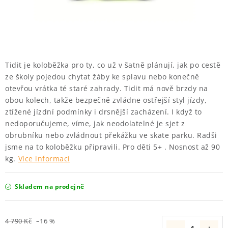
KROSOVÁ
NOSIČE KOL
ODRÁŽEDLA A KOLOBĚŽKY
Tidit je koloběžka pro ty, co už v šatně plánují, jak po cestě
ze školy pojedou chytat žáby ke splavu nebo konečně
PŘÍSLUŠENSTVÍ
otevřou vrátka té staré zahrady. Tidit má nově brzdy na
obou kolech, takže bezpečně zvládne ostřejší styl jízdy,
NOVINKY
ztížené jízdní podmínky i drsnější zacházení. I když to
nedoporučujeme, víme, jak neodolatelné je sjet z
KONTAKT
obrubníku nebo zvládnout překážku ve skate parku. Radši
jsme na to koloběžku připravili. Pro děti 5+ . Nosnost až 90
kg.
Více informací
OBCHODNÍ PODMÍNKY
E-SHOP
Skladem na prodejně
ZNAČKY
4 790 Kč
–16 %