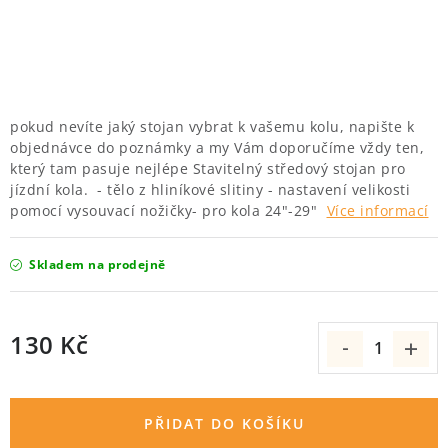
KROSOVÁ
NOSIČE KOL
ODRÁŽEDLA A KOLOBĚŽKY
pokud nevíte jaký stojan vybrat k vašemu kolu, napište k
objednávce do poznámky a my Vám doporučíme vždy ten,
PŘÍSLUŠENSTVÍ
který tam pasuje nejlépe Stavitelný středový stojan pro
jízdní kola. - tělo z hliníkové slitiny - nastavení velikosti
NOVINKY
pomocí vysouvací nožičky- pro kola 24"-29"
Více informací
KONTAKT
Skladem na prodejně
OBCHODNÍ PODMÍNKY
130 Kč
E-SHOP
Měrná cena:
ZNAČKY
PŘIDAT DO KOŠÍKU