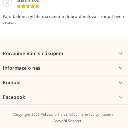
Martin Kouřil
Fajn baleni, rychle doruceni a dobra domluva - koupil bych
znova.
Z
á
Poradíme Vám s nákupem
p
a
Proč kolo od nás
Informace o nás
t
Jak vybrat kolo
í
O nás
Kontakt
Možnosti dopravy
Kontakt
Velocentrála
Facebook
Obchodní podmínky
Služby
Hostovlice 116, 285 62
Podmínky ochrany osobních údajů
Servis
Copyright 2026
Velocentrála.cz
. Všechna práva vyhrazena.
Zavolejte nám:
Podmínky nákupu na splátky Essox
Vytvořil Shoptet
Výkup kol protiúčtem
+420 327 398 448