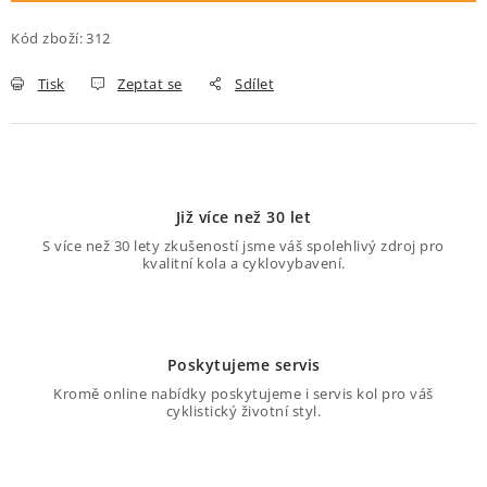
O nás
Proč kolo od nás
Možnosti dopravy
Kód zboží:
312
Půjčovna historických kol
Tisk
Zeptat se
Sdílet
Již více než 30 let
S více než 30 lety zkušeností jsme váš spolehlivý zdroj pro
kvalitní kola a cyklovybavení.
Poskytujeme servis
Kromě online nabídky poskytujeme i servis kol pro váš
cyklistický životní styl.