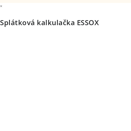
×
E-mail:
Splátková kalkulačka ESSOX
info@velocentrala.cz