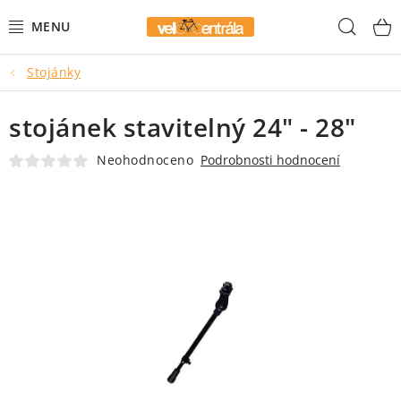
Přejít
Hled
na
obsah
Stojánky
AKCE
stojánek stavitelný 24" - 28"
HORSKÁ KOLA
Neohodnoceno
Podrobnosti hodnocení
GRAVEL KOLA
DĚTSKÁ KOLA
BMX
MĚSTSKÁ KOLA
ELEKTROKOLA